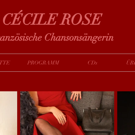
​CÉCILE ROSE
anzösische Chansonsängerin
TTE
PROGRAMM
CDs
ÜB