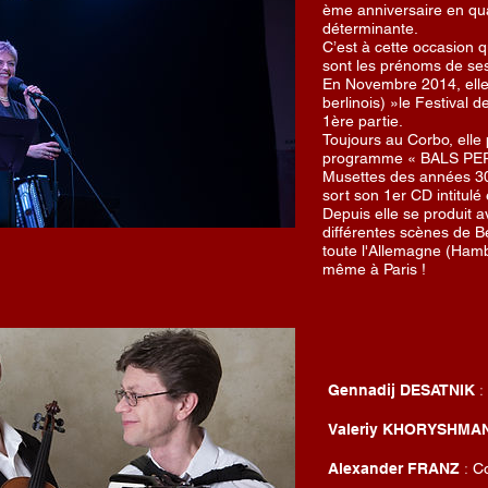
ème anniversaire en qua
déterminante.
C’est à cette occasion 
sont les prénoms de se
En Novembre 2014, elle
berlinois) »le Festival 
1ère partie.
Toujours au Corbo, elle 
programme « BALS PERD
Musettes des années 30 
sort son 1er CD intitu
Depuis elle se produit
différentes scènes de B
toute l'Allemagne (Ham
même à Paris !
:
Gennadij DESATNIK
Valeriy KHORYSHMA
:
Alexander FRANZ
Co