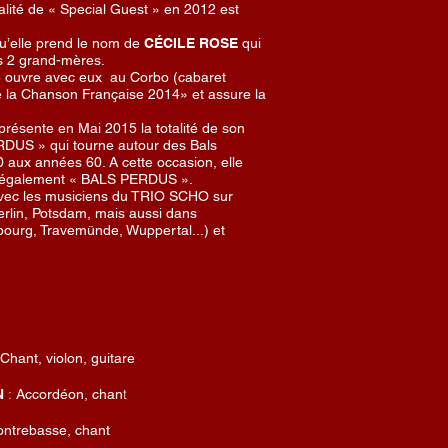
lité de « Special Guest » en 2012 est
qu’elle prend le nom de
CÉCILE ROSE
qui
s 2 grand-mères.
 ouvre avec eux au Corbo (cabaret
de la Chanson Française 2014» et assure la
présente en Mai 2015 la totalité de son
US » qui tourne autour des Bals
aux années 60. A cette occasion, elle
lé également « BALS PERDUS ».
 avec les musiciens du TRIO SCHO sur
erlin, Potsdam, mais aussi dans
bourg, Travemünde, Wuppertal...) et
Chant, violon, guitare
:
t
N
Accordéon, chan
ntrebasse, chant